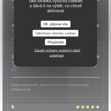
Tato stránka využívá cookies
a dává ti na výběr, co chceš
Très bon accueil, plats copieux, ambiance agréable.
aktivovat
OK, přijmout vše
Vincent
B
2026-04-27
- 19:30 - Hosté 2
Odmítnout všechny cookies
Služba
:
5
/5
Atmosféra
:
4
/5
Kuchyně
:
5
/5
Kvalita / Cena
:
4
/5
Přizpůsobit
Zásady ochrany osobních údajů
undefined
Jany
F
2026-04-21
- 13:15 - Hosté 8
Služba
:
5
/5
Atmosféra
:
5
/5
Kuchyně
:
5
/5
Kvalita / Cena
:
5
/5
Super restaurant, bonne cuisine et ambiance très
chaleureuse
B