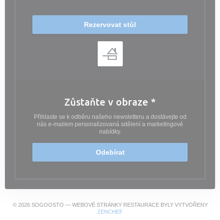
Rezervovat stůl
Zůstaňte v obraze
*
Přihlaste se k odběru našeho newsletteru a dostávejte od
nás e-mailem personalizovaná sdělení a marketingové
nabídky.
Odebírat
© 2026 SOGOOSTO — WEBOVÉ STRÁNKY RESTAURACE BYLY VYTVOŘENY
((OTEVŘE SE V NOVÉM OKNĚ))
ZENCHEF