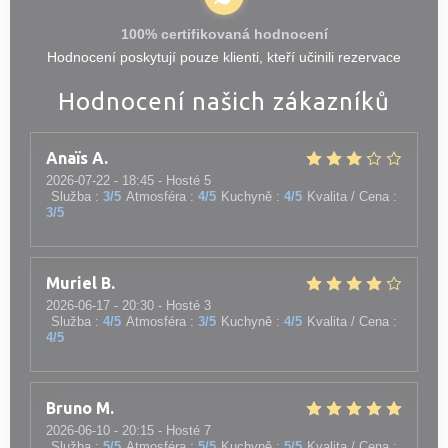
100% certifikovaná hodnocení
Hodnocení poskytují pouze klienti, kteří učinili rezervace
Hodnocení našich zákazníků
Anaïs
A
2026-07-22
- 18:45 - Hosté 5
Služba
:
3
/5
Atmosféra
:
4
/5
Kuchyně
:
4
/5
Kvalita / Cena
:
3
/5
Muriel
B
2026-06-17
- 20:30 - Hosté 3
Služba
:
4
/5
Atmosféra
:
3
/5
Kuchyně
:
4
/5
Kvalita / Cena
:
4
/5
Bruno
M
2026-06-10
- 20:15 - Hosté 7
Služba
:
5
/5
Atmosféra
:
5
/5
Kuchyně
:
5
/5
Kvalita / Cena
: