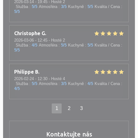
2026-03-14
- 19:45 - Hosté 2
Služba
:
5
/5
Atmosféra
:
3
/5
Kuchyně
:
5
/5
Kvalita / Cena
:
5
/5
Christophe
G
2026-03-06
- 12:45 - Hosté 2
Služba
:
4
/5
Atmosféra
:
5
/5
Kuchyně
:
5
/5
Kvalita / Cena
:
5
/5
Philippe
B
2026-02-24
- 12:30 - Hosté 4
Služba
:
5
/5
Atmosféra
:
3
/5
Kuchyně
:
4
/5
Kvalita / Cena
:
4
/5
1
2
3
Kontaktujte nás