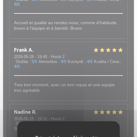
5
/5
Accueil et qualité au rendez-vous, comme d’habitude,
bravo à l’équipe et à bientôt. Bruno
Frank
A
2026-05-28
- 19:45 - Hosté 2
Služba
:
5
/5
Atmosféra
:
4
/5
Kuchyně
:
4
/5
Kvalita / Cena
:
4
/5
Tres bon moment, avec un bon repas et une equipe
tres agréable
Nadine
R
2026-05-15
- 19:15 - Hosté 2
Služba
:
5
/5
Atmosféra
:
5
/5
Kuchyně
:
5
/5
Kvalita / Cena
:
5
/5