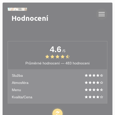
Panel pro správu cookies
Hodnocení
4.6
/5
Průměrné hodnocení —
483 hodnoceni
Služba
Atmosféra
Menu
Kvalita/Cena