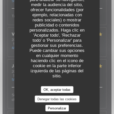
5
/5
medir la audiencia del sitio,
ofrecer funcionalidades (por
ejemplo, relacionadas con
Très bon accueil, plats copieux, ambiance agréable.
redes sociales) o mostrar
publicidad o contenidos
personalizados. Haga clic en
Vincent
B
'Aceptar todo', 'Rechazar
todo' o 'Personalizar' para
2026-04-27
- 19:30 - Invitados 2
Servicio
:
5
/5
Ambiente
:
4
/5
Menú
:
5
/5
Calidad / Precio
:
gestionar sus preferencias.
4
/5
Puede cambiar sus opciones
en cualquier momento
haciendo clic en el icono de
cookie en la parte inferior
Jany
F
izquierda de las páginas del
2026-04-21
- 13:15 - Invitados 8
sitio.
Servicio
:
5
/5
Ambiente
:
5
/5
Menú
:
5
/5
Calidad / Precio
:
5
/5
OK, aceptar todas
Super restaurant, bonne cuisine et ambiance très
Denegar todas las cookies
chaleureuse
Personalizar