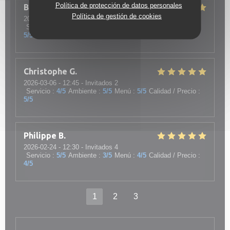
Política de protección de datos personales
B
Política de gestión de cookies
2026-03-14
- 19:45 - Invitados 2
Servicio
:
5
/5
Ambiente
:
3
/5
Menú
:
5
/5
Calidad / Precio
:
5
/5
Christophe
G
2026-03-06
- 12:45 - Invitados 2
Servicio
:
4
/5
Ambiente
:
5
/5
Menú
:
5
/5
Calidad / Precio
:
5
/5
Philippe
B
2026-02-24
- 12:30 - Invitados 4
Servicio
:
5
/5
Ambiente
:
3
/5
Menú
:
4
/5
Calidad / Precio
:
4
/5
1
2
3