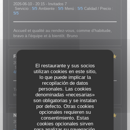
2026-06-10
- 20:15 - Invitados 7
Servicio
:
5
/5
Ambiente
:
5
/5
Menú
:
5
/5
Calidad / Precio
:
5
/5
Accueil et qualité au rendez-vous, comme d’habitude,
bravo à l’équipe et à bientôt. Bruno
Frank
A
2026-05-28
- 19:45 - Invitados 2
El restaurante y sus socios
Servicio
:
5
/5
Ambiente
:
4
/5
Menú
:
4
/5
Calidad / Precio
:
utilizan cookies en este sitio,
4
/5
lo que puede implicar la
recopilación de datos
personales. Las cookies
Tres bon moment, avec un bon repas et une equipe
denominadas «necesarias»
tres agréable
son obligatorias y se instalan
por defecto. Otras cookies
opcionales requieren su
Nadine
R
consentimiento. Estas
2026-05-15
- 19:15 - Invitados 2
cookies opcionales sirven
Servicio
:
5
/5
Ambiente
:
5
/5
Menú
:
5
/5
Calidad / Precio
:
para analizar su navegación,