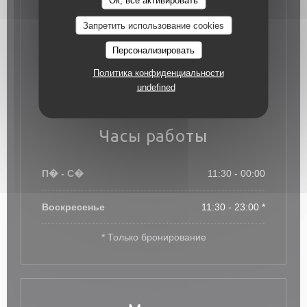
Mobile payment, JCB, ресторан Titres
Запретить использование cookies
(уникальное меню), Без контакта, Apple Pay,
Билет в ресторане, Paiement Sans Contact,
Персонализировать
Eurocard / Mastercard, ресторан Titres, Протон,
Денежные средства, Маэстро, виза, American
Политика конфиденциальности
Express, Дебетовая карточка
undefined
Часы работы
П�
-
С�
11:30 - 00:00
Воскресенье
11:30 - 23:00 *
* Только бронирование