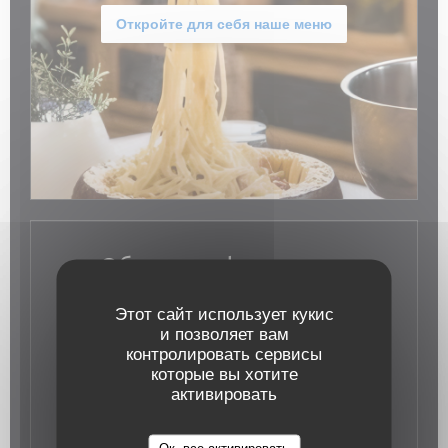
Откройте для себя наше меню
Общая информация
Кухня
Этот сайт использует кукис
и позволяет вам
итальянский
контролировать сервисы
Тип заведения
которые вы хотите
Итальянский пивоварня
активировать
Услуги
терраса, ВАЙ-ФАЙ
Способы оплаты
Ок, все активировать