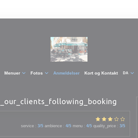
Menuer
Fotos
Anmeldelser
Kort og Kontakt
DA
_our_clients_following_booking
service
:
3
/5
ambience
:
4
/5
menu
:
4
/5
quality_price
:
3
/5