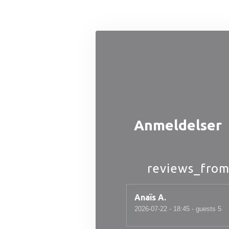
CCookie-styringspanel
Anmeldelser
reviews_from
Anaïs
A
2026-07-22
- 18:45 - guests 5