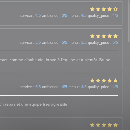
service
:
4
/5
ambience
:
3
/5
menu
:
4
/5
quality_price
:
4
/5
service
:
5
/5
ambience
:
5
/5
menu
:
5
/5
quality_price
:
5
/5
vous, comme d’habitude, bravo à l’équipe et à bientôt. Bruno
service
:
5
/5
ambience
:
4
/5
menu
:
4
/5
quality_price
:
4
/5
n repas et une equipe tres agréable