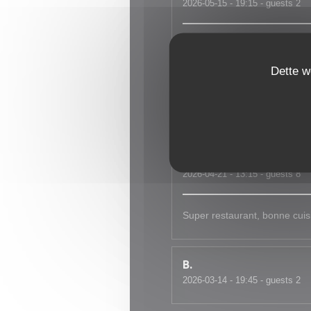
2026-05-15
- 19:15 - guests 2
Très bon accueil, plats copi
Dette w
Vincent
B
2026-04-27
- 19:30 - guests 2
Jany
F
2026-04-21
- 13:15 - guests 8
Super restaurant, bonne cuis
B
2026-03-14
- 19:45 - guests 2