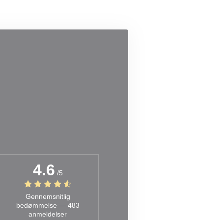
4.6
/5
Gennemsnitlig
bedømmelse —
483
anmeldelser