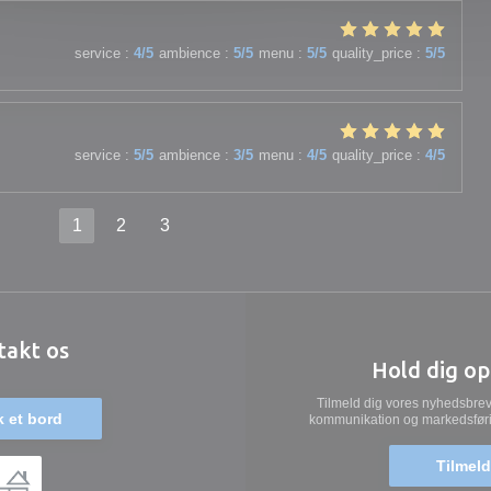
service
:
4
/5
ambience
:
5
/5
menu
:
5
/5
quality_price
:
5
/5
service
:
5
/5
ambience
:
3
/5
menu
:
4
/5
quality_price
:
4
/5
1
2
3
takt os
Hold dig o
Tilmeld dig vores nyhedsbrev
 et bord
kommunikation og markedsføring
Tilmeld