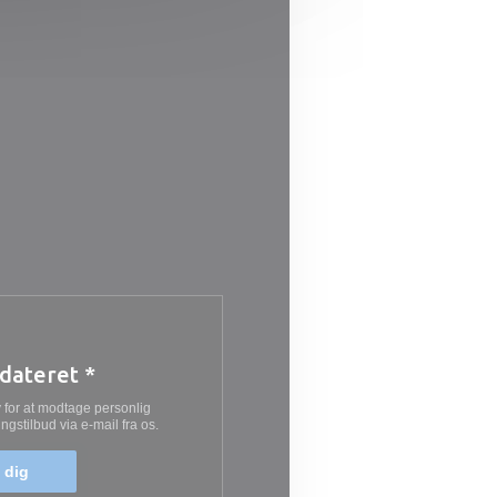
pdateret
*
 for at modtage personlig
stilbud via e-mail fra os.
 dig