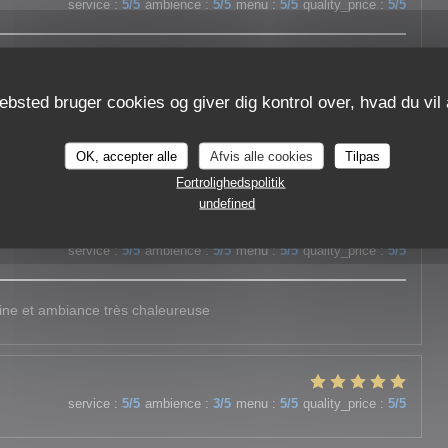
service
:
5
/5
ambience
:
5
/5
menu
:
5
/5
quality_price
:
5
/5
eux, ambiance agréable.
ebsted bruger cookies og giver dig kontrol over, hvad du vil 
OK, accepter alle
Afvis alle cookies
Tilpas
service
:
5
/5
ambience
:
4
/5
menu
:
5
/5
quality_price
:
4
/5
Fortrolighedspolitik
undefined
service
:
5
/5
ambience
:
5
/5
menu
:
5
/5
quality_price
:
5
/5
ine et ambiance très chaleureuse
service
:
5
/5
ambience
:
3
/5
menu
:
5
/5
quality_price
:
5
/5