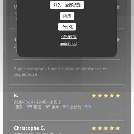
好的，全部接受
Vincent
B
2026-04-27
- 19:30 - 来宾 2
禁用
服务
:
5
/5
氛围
:
4
/5
菜单
:
5
/5
质价比
:
4
/5
个性化
保密政策
Jany
F
undefined
2026-04-21
- 13:15 - 来宾 8
服务
:
5
/5
氛围
:
5
/5
菜单
:
5
/5
质价比
:
5
/5
Super restaurant, bonne cuisine et ambiance très
chaleureuse
B
2026-03-14
- 19:45 - 来宾 2
服务
:
5
/5
氛围
:
3
/5
菜单
:
5
/5
质价比
:
5
/5
Christophe
G