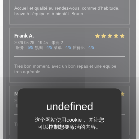
Accueil et qualité au rendez-vous, comme d’habitude,
bravo à l’équipe et à bientôt. Bruno
Frank
A
2026-05-28
- 19:45 - 来宾 2
服务
:
5
/5
氛围
:
4
/5
菜单
:
4
/5
质价比
:
4
/5
Tres bon moment, avec un bon repas et une equipe
tres agréable
Nadine
R
2026-05-15
- 19:15 - 来宾 2
服务
:
5
/5
氛围
:
5
/5
菜单
:
5
/5
质价比
:
5
/5
这个网站使用cookie， 并让您
Très bon accueil, plats copieux, ambiance agréable.
可以控制想要激活的内容。