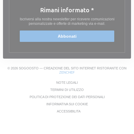
Rimani informato
*
Iscriversi alla nostra newsletter per ricevere comunicazioni
personalizzate e offerte di marketing via e-mail.
Abbonati
© 2026 SOGOOSTO — CREAZIONE DEL SITO INTERNET RISTORANTE CON
((APRE UNA NUOVA FINESTRA))
ZENCHEF
((APRE UNA NUOVA FINESTRA))
NOTE LEGALI
((APRE UNA NUOVA FINESTRA))
TERMINI DI UTILIZZO
((APRE UNA NUOVA
POLITICA DI PROTEZIONE DEI DATI PERSONALI
((APRE UNA NUOVA FINESTRA
INFORMATIVA SUI COOKIE
((APRE UNA NUOVA FINESTRA))
ACCESSIBILITA