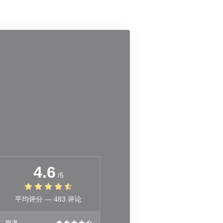
4.6
/5
平均评分 —
483 评论