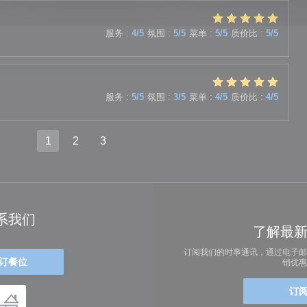
服务
:
4
/5
氛围
:
5
/5
菜单
:
5
/5
质价比
:
5
/5
服务
:
5
/5
氛围
:
3
/5
菜单
:
4
/5
质价比
:
4
/5
1
2
3
系我们
了解最
订阅我们的时事通讯，通过电子邮
订餐位
销优惠
订