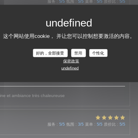
服务
:
5
/5
氛围
:
5
/5
菜单
:
5
/5
质价比
:
5
/5
eux, ambiance agréable.
这个网站使用cookie， 并让您可以控制想要激活的内容。
服务
:
5
/5
氛围
:
4
/5
菜单
:
5
/5
质价比
:
4
/5
好的，全部接受
禁用
个性化
保密政策
undefined
服务
:
5
/5
氛围
:
5
/5
菜单
:
5
/5
质价比
:
5
/5
ine et ambiance très chaleureuse
服务
:
5
/5
氛围
:
3
/5
菜单
:
5
/5
质价比
:
5
/5