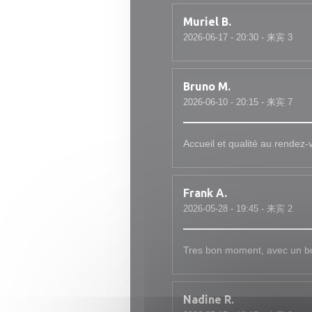
Muriel
B
2026-06-17
- 20:30 - 来宾 3
Bruno
M
2026-06-10
- 20:15 - 来宾 7
Accueil et qualité au rendez-
Frank
A
2026-05-28
- 19:45 - 来宾 2
Tres bon moment, avec un bo
Nadine
R