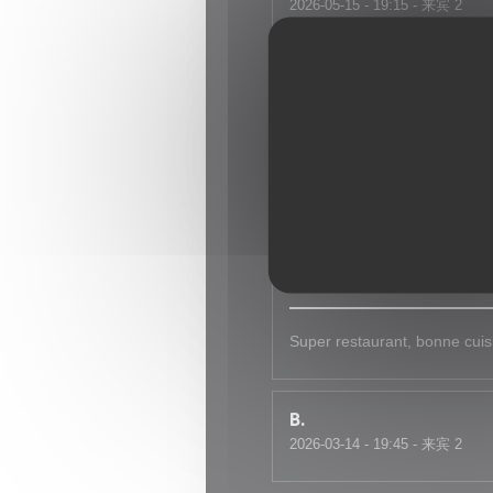
2026-05-15
- 19:15 - 来宾 2
Très bon accueil, plats copi
Vincent
B
2026-04-27
- 19:30 - 来宾 2
Jany
F
2026-04-21
- 13:15 - 来宾 8
Super restaurant, bonne cuis
B
2026-03-14
- 19:45 - 来宾 2