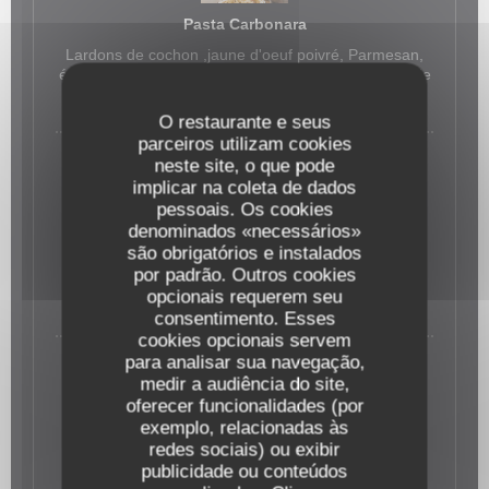
Pasta Carbonara
Lardons de cochon ,jaune d'oeuf poivré, Parmesan,
émulsion dans une meule de fromage pecorino Sarde
18,00 EUR
O restaurante e seus
parceiros utilizam cookies
neste site, o que pode
implicar na coleta de dados
pessoais. Os cookies
Pasta Thon Sott’olio
denominados «necessários»
são obrigatórios e instalados
Thon sott’olio,oignon rouge,sauce de tomate San
por padrão. Outros cookies
Mariano DOP, pistou
opcionais requerem seu
17,00 EUR
consentimento. Esses
cookies opcionais servem
para analisar sua navegação,
medir a audiência do site,
oferecer funcionalidades (por
exemplo, relacionadas às
Pasta Bolo Bolls
redes sociais) ou exibir
Ragù bolognese : Bœuf mijoté, sauce de tomates
publicidade ou conteúdos
Grana Padano râpé