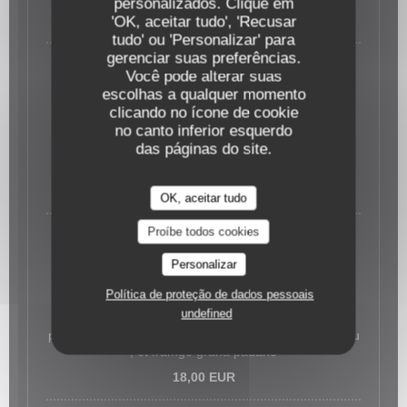
personalizados. Clique em
17,00 EUR
'OK, aceitar tudo', 'Recusar
tudo' ou 'Personalizar' para
gerenciar suas preferências.
Você pode alterar suas
escolhas a qualquer momento
clicando no ícone de cookie
Pasta boeuf Masala
no canto inferior esquerdo
das páginas do site.
Émincé de boeuf(france) épices douces à l’indienne ,
crème de tomate , mascarpone, grana
17,00 EUR
OK, aceitar tudo
Proíbe todos cookies
Personalizar
Ravioli verdura
Política de proteção de dados pessoais
undefined
Ravioli farci aux légumes du soleil aubergines
poivrons sauce de tomates San Maezano Dop , pistou
, et framge grana padano
18,00 EUR